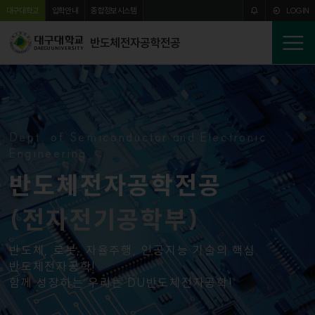
주메뉴 바로가기
본문 바로가기
대구대학교
입학안내
종합정보시스템
LOGIN
반도체전자공학전공
전
체
메
뉴
Dept. of Semiconductor and Electronic
Engineering
반도체전자공학전공
(전자전기공학부)
반도체, 로봇, 자율주행, 인공지능 기술의 핵심.
반도체전자공학!
함께 성장하는 우리는 DU반도체전자공학!