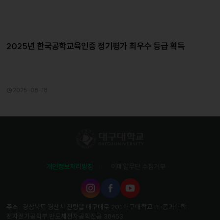
2025년 한국공학교육인증 정기평가 최우수 등급 획득
2025-08-18
개인정보처리방침
이메일무단 수집거부
인
페
유
스
이
튜
타
스
브
주소
경상북도 경산시 진량읍 대구대로 201 대구대학교 IT·공과대학
그
북
전자전기공학부 반도체전자공학전공 38453