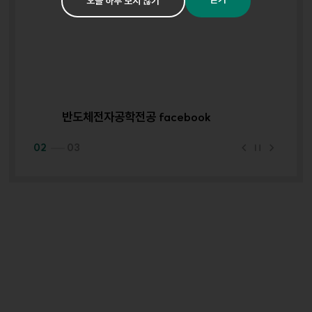
오늘 하루 보지 않기
반도체전자공학전공 facebook
반
이
정
다
02
03
전
지
음