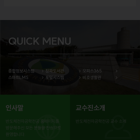
QUICK MENU
종합정보시스템
창파도서관
오피스365
스마트LMS
포털시스템
비호생활관
인사말
교수진소개
반도체전자공학전공 홈페이지를
반도체전자공학전공 교수 소개
방문해주신 모든 분들을 진심으로
환영합니다.