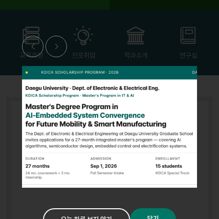
이
다
전
음
교육과정
진로취업
학과소개
연구실
닫기